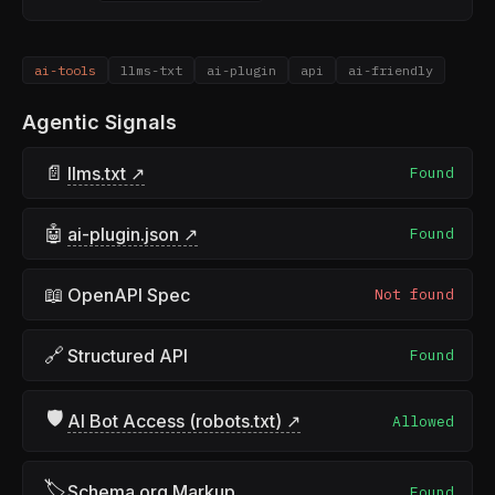
ai-tools
llms-txt
ai-plugin
api
ai-friendly
Agentic Signals
📄
llms.txt ↗
Found
🤖
ai-plugin.json ↗
Found
📖
OpenAPI Spec
Not found
🔗
Structured API
Found
🛡
AI Bot Access (robots.txt) ↗
Allowed
🏷
Schema.org Markup
Found