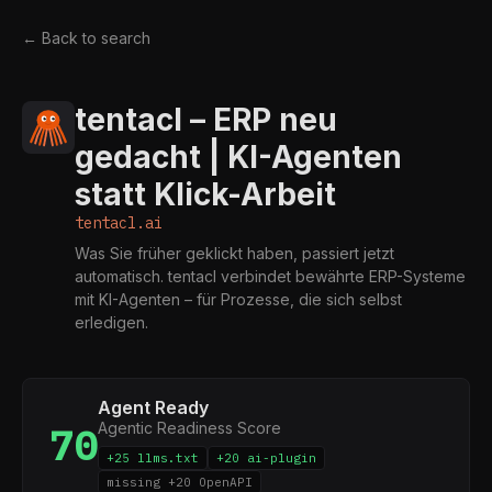
← Back to search
tentacl – ERP neu
gedacht | KI-Agenten
statt Klick-Arbeit
tentacl.ai
Was Sie früher geklickt haben, passiert jetzt
automatisch. tentacl verbindet bewährte ERP-Systeme
mit KI-Agenten – für Prozesse, die sich selbst
erledigen.
Agent Ready
Agentic Readiness Score
70
+25 llms.txt
+20 ai-plugin
missing +20 OpenAPI