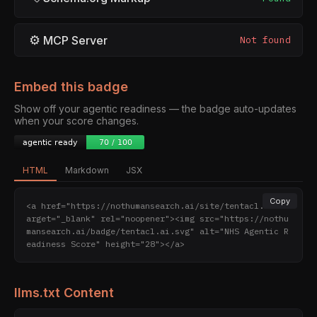
⚙
MCP Server
Not found
Embed this badge
Show off your agentic readiness — the badge auto-updates
when your score changes.
HTML
Markdown
JSX
Copy
<a href="https://nothumansearch.ai/site/tentacl.ai" t
arget="_blank" rel="noopener"><img src="https://nothu
mansearch.ai/badge/tentacl.ai.svg" alt="NHS Agentic R
eadiness Score" height="28"></a>
llms.txt Content