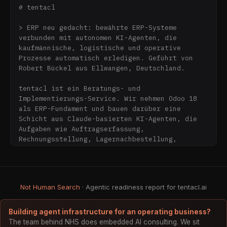
# tentacl

> ERP neu gedacht: bewährte ERP-Systeme 
verbunden mit autonomen KI-Agenten, die 
kaufmännische, logistische und operative 
Prozesse automatisch erledigen. Geführt von 
Robert Bückel aus Ellwangen, Deutschland.

tentacl ist ein Beratungs- und 
Implementierungs-Service. Wir nehmen Odoo 18 
als ERP-Fundament und bauen darüber eine 
Schicht aus Claude-basierten KI-Agenten, die 
Aufgaben wie Auftragserfassung, 
Rechnungsstellung, Lagernachbestellung, 
Belegbuchhaltung und Kundenkommunikation 
autonom übernehmen. Der Sweet Spot sind 
mittelständische Unternehmen mit 5–100 
Mitarbeitern in Deutschland, Österreich und 
Not Human Search
· Agentic readiness report for tentacl.ai
der Schweiz.

Stack: Odoo 18 (Open Source) + FastAPI Magic 
Building agent infrastructure for an operating business?
Gateway + React-Frontend + Anthropic Claude 
The team behind NHS does embedded AI consulting. We sit