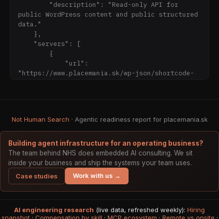
(https://www.placemania.sk/o-nas/politika-
        "description": "Read-only API for 
akcieschopnej-spatnej-vazby/)

public WordPress content and public structured 
data."

## Články

    },

- [Globálna eSIM: Digitálna sloboda alebo len 
    "servers": [

draho predané pohodlie?]
        {

(https://www.placemania.sk/globalna-esim-
            "url": 
digitalna-sloboda-alebo-len-draho-predane-
"https://www.placemania.sk/wp-json/shortcode-
pohodlie/)

webmcp/v1"

- [Teplomer je klamár: Prečo sa v Bratislave 
        }

potíš viac ako na Sahare]
    ],

(https://www.placemania.sk/teplomer-je-klamar-
    "paths": {

Not Human Search
preco-sa-v-bratislave-potis-viac-ako-na-
· Agentic readiness report for placemania.sk
        "/manifest": {

sahare/)

            "get": {

- [eSIM karta zo Srí Lanky úplne zadarmo]
                "operationId": "getManifest",

Building agent infrastructure for an operating business?
(https://www.placemania.sk/esim-karta-zo-sri-
                "summary": "Get site content
The team behind NHS does embedded AI consulting. We sit
lanky-uplne-zadarmo/)

inside your business and ship the systems your team uses.
- [Ako si vybaviť medzinárodný vodičský 
Work with us →
Case studies
preukaz](https://www.placemania.sk/ako-si-
vybavit-medzinarodny-vodicsky-preukaz/)

- [Cestovateľský checklist: Nezabudnuteľné 
vychytávky a zbytočnosti, ktoré nechajte doma]
AI engineering research
(live data, refreshed weekly):
Hiring
(https://www.placemania.sk/cestovatelsky-
snapshot
·
Compensation by skill
·
MCP ecosystem
·
Remote vs onsite
·