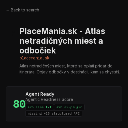
← Back to search
PlaceMania.sk - Atlas
P
netradičných miest a
odbočiek
placemania.sk
Atlas netradičných miest, ktoré sa oplatí pridať do
itinerára. Objav odbočky v destinácii, kam sa chystáš.
Agent Ready
Agentic Readiness Score
80
+25 llms.txt
+20 ai-plugin
missing +15 structured API