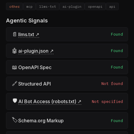
other
mcp
llms-txt
ai-plugin
openapi
api
Agentic Signals
📄
llms.txt ↗
Found
🤖
ai-plugin.json ↗
Found
📖
OpenAPI Spec
Found
🔗
Structured API
Not found
🛡
AI Bot Access (robots.txt) ↗
Not specified
🏷
Schema.org Markup
Found