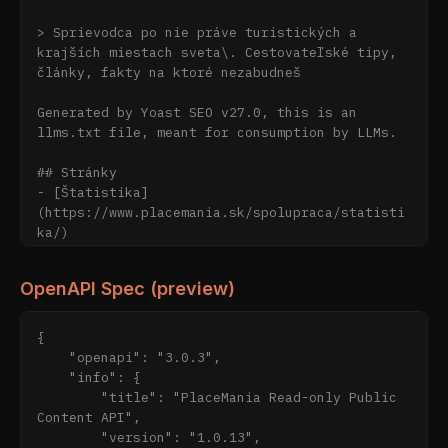
> Sprievodca po nie práve turistických a 
krajších miestach sveta\. Cestovateľské tipy, 
články, fakty na ktoré nezabudneš

Generated by Yoast SEO v27.0, this is an 
llms.txt file, meant for consumption by LLMs.

## Stránky

- [Štatistika]
(https://www.placemania.sk/spolupraca/statisti
ka/)

- [Ako pracujeme s dátami]
(https://www.placemania.sk/o-nas/ako-
OpenAPI Spec (preview)
pracujeme-s-datami/)

- [Formy spolupráce]
(https://www.placemania.sk/spolupraca/formy-
{

spoluprace/)

    "openapi": "3.0.3",

- [Home Page](https://www.placemania.sk/): 

    "info": {

				\<\!\[CDATA\
        "title": "PlaceMania Read-only Public 
[\]\]\>		

Content API",

- [Politika akcieschopnej spätnej väzby]
        "version": "1.0.13",
