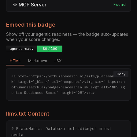
⚙
MCP Server
Found
Embed this badge
Show off your agentic readiness — the badge auto-updates
when your score changes.
HTML
Markdown
JSX
Copy
<a href="https://nothumansearch.ai/site/placemania.s
k" target="_blank" rel="noopener"><img src="https://n
othumansearch.ai/badge/placemania.sk.svg" alt="NHS Ag
entic Readiness Score" height="28"></a>
llms.txt Content
﻿# PlaceMania: Databáza netradičných miest 
sveta
