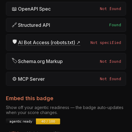
📖
OpenAPI Spec
Not found
🔗
Structured API
Found
🛡
AI Bot Access (robots.txt) ↗
Not specified
🏷
Schema.org Markup
Not found
⚙
MCP Server
Not found
Embed this badge
Show off your agentic readiness — the badge auto-updates
when your score changes.