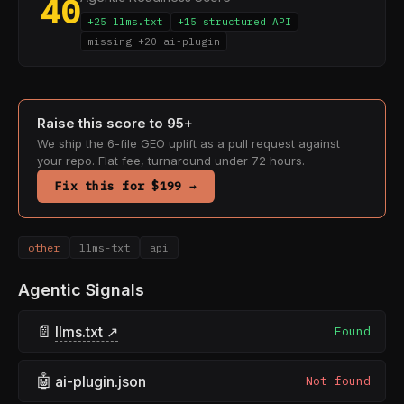
40
+25 llms.txt
+15 structured API
missing +20 ai-plugin
Raise this score to 95+
We ship the 6-file GEO uplift as a pull request against
your repo. Flat fee, turnaround under 72 hours.
Fix this for $199 →
other
llms-txt
api
Agentic Signals
📄
llms.txt ↗
Found
🤖
ai-plugin.json
Not found