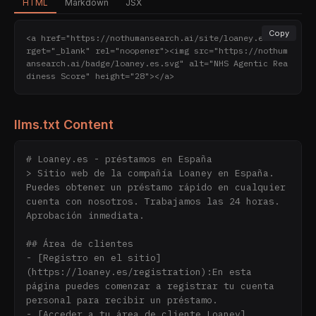
HTML
Markdown
JSX
Copy
<a href="https://nothumansearch.ai/site/loaney.es" ta
rget="_blank" rel="noopener"><img src="https://nothum
ansearch.ai/badge/loaney.es.svg" alt="NHS Agentic Rea
diness Score" height="28"></a>
llms.txt Content
# Loaney.es - préstamos en España

> Sitio web de la compañía Loaney en España. 
Puedes obtener un préstamo rápido en cualquier 
cuenta con nosotros. Trabajamos las 24 horas. 
Aprobación inmediata.

## Área de clientes

- [Registro en el sitio]
(https://loaney.es/registration):En esta 
página puedes comenzar a registrar tu cuenta 
personal para recibir un préstamo.

- [Acceder a tu área de cliente Loaney]