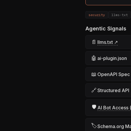
security
llms-txt
Agentic Signals
📄
llms.txt ↗
🤖
ai-plugin.json
📖
OpenAPI Spec
🔗
Structured API
🛡
AI Bot Access (
🏷
Schema.org M