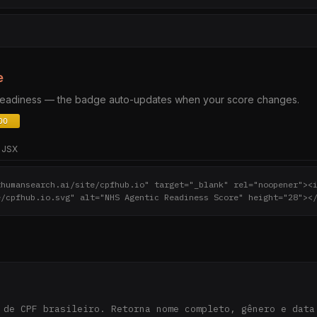
e
 readiness — the badge auto-updates when your score changes.
JSX
thumansearch.ai/site/cpfhub.io" target="_blank" rel="noopener"><
e/cpfhub.io.svg" alt="NHS Agentic Readiness Score" height="28"><
 de CPF brasileiro. Retorna nome completo, gênero e data 