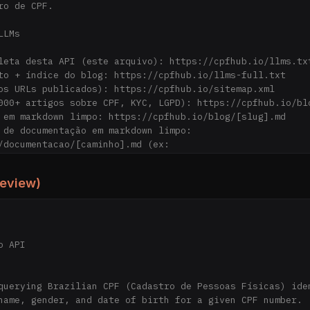
o de CPF.

LMs

leta desta API (este arquivo): https://cpfhub.io/llms.txt
to + índice do blog: https://cpfhub.io/llms-full.txt

os URLs publicados): https://cpfhub.io/sitemap.xml

000+ artigos sobre CPF, KYC, LGPD): https://cpfhub.io/blo
 em markdown limpo: https://cpfhub.io/blog/[slug].md

 de documentação em markdown limpo: 
/documentacao/[caminho].md (ex: 
/documentacao/quickstart/nodejs.md)

review)
 uma REST API simples para verificar identidade de pessoa
o o CPF (Cadastro de Pessoas Físicas). A API é usada em f
nção de fraudes e preenchimento automático de formulários
://api.cpfhub.io

eader `x-api-key`
