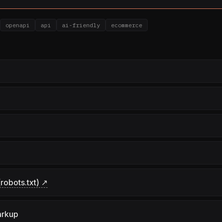
openapi
api
ai-friendly
ecommerce
robots.txt) ↗
arkup