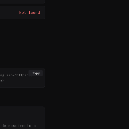
Not found
Copy
img src="https://not
/a>
de nascimento a 