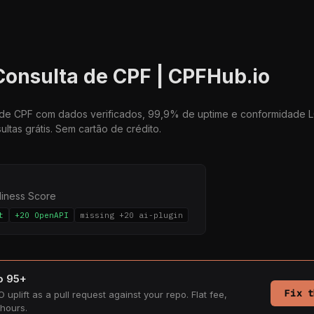
Consulta de CPF | CPFHub.io
 de CPF com dados verificados, 99,9% de uptime e conformidade L
ultas grátis. Sem cartão de crédito.
diness Score
t
+20 OpenAPI
missing +20 ai-plugin
to 95+
Fix t
 uplift as a pull request against your repo. Flat fee,
hours.