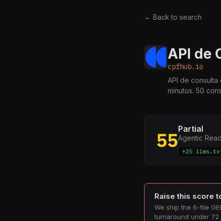
← Back to search
API de 
cpfhub.io
API de consulta
minutos. 50 cons
Partial
55
Agentic Rea
+25 llms.tx
Raise this score 
We ship the 6-file GEO
turnaround under 72 