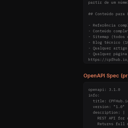
partir de um númer
## Conteúdo para L
- Referência comp
- Conteúdo comple
- Sitemap (todos 
- Blog técnico (1
- Qualquer artigo
- Qualquer página
https://cpfhub.io
https://cpfhub.io
OpenAPI Spec (p
CPFHub.io fornece
brasileiras usand
onboarding, preve
openapi: 3.1.0

info:

## Endpoints

  title: CPFHub.io API

  version: "1.0"

- Base URL: https
  description: |

- Autenticação: h
    REST API for querying Brazilian CPF (Cadastro de Pessoas Físicas) identity data.

- Formato: JSON

    Returns full name, gender, and date of birth for a given CPF number.
