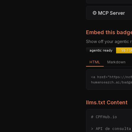
⚙
MCP Server
Embed this badg
Show off your agentic
HTML
Markdown
<a href="https://no
humansearch.ai/badg
llms.txt Content
# CPFHub.io

> API de consulta